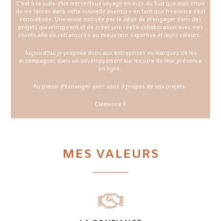
C’est à la suite d’un merveilleux voyage en Inde du Sud que mon envie
de me lancer dans cette nouvelle aventure en tant que freelance s’est
concrétisée. Une envie motivée par le désir de m’engager dans des
projets qui m’inspirent et de créer une réelle collaboration avec mes
clients afin de retranscrire au mieux leur expertise et leurs valeurs.
Aujourd’hui je propose donc aux entreprises ou marques de les
accompagner dans un développement sur mesure de leur présence
en ligne.
Au plaisir d’échanger avec vous à propos de vos projets.
Clémence R
MES VALEURS