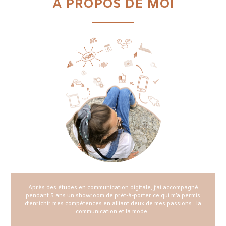
À PROPOS DE MOI
Après des études en communication digitale, j’ai accompagné
pendant 5 ans un showroom de prêt-à-porter ce qui m’a permis
d’enrichir mes compétences en alliant deux de mes passions : la
communication et la mode.